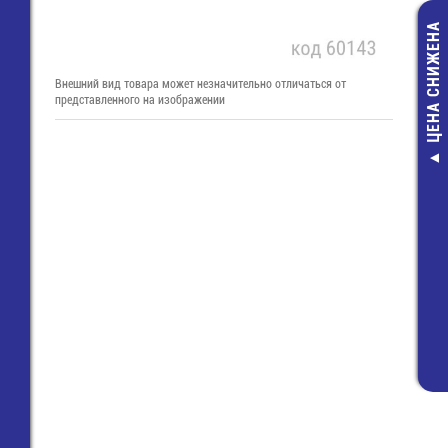
ЦЕНА СНИЖЕНА
Внешний вид товара может незначительно отличаться от
представленного на изображении
(1,1м) 5050
желтый герм.с
(12В, 14,4Вт
(ICLED)
Светодиодная 
308,00 руб
245,00 руб