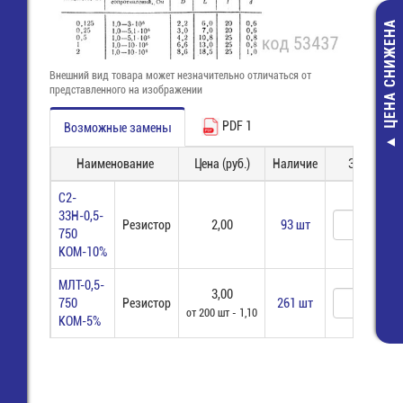
ЦЕНА СНИЖЕНА
Внешний вид товара может незначительно отличаться от
представленного на изображении
PDF 1
Возможные замены
PG-09 Кабел
Наименование
Цена (руб.)
Наличие
Заказ
ввод черный 
уплотн.)
С2-
14,40 руб
33Н-0,5-
Резистор
2,00
93 шт
750
6,00 руб.
КОМ-10%
МЛТ-0,5-
3,00
750
Резистор
261 шт
от 200 шт - 1,10
КОМ-5%