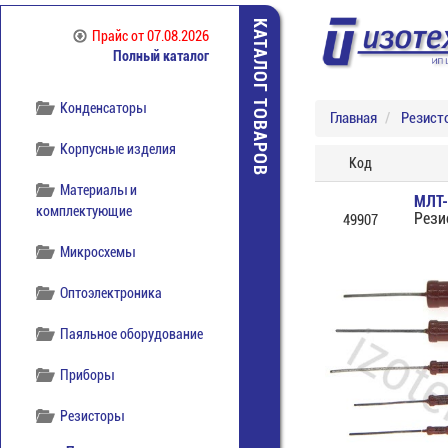
отечественная
КАТАЛОГ ТОВАРОВ
Прайс
от 07.08.2026
Компоненты
Полный каталог
беспроводной связи
Конденсаторы
Главная
Резист
Корпусные изделия
Код
Материалы и
МЛТ-
комплектующие
Рези
49907
Микросхемы
Оптоэлектроника
Паяльное оборудование
Приборы
Резисторы