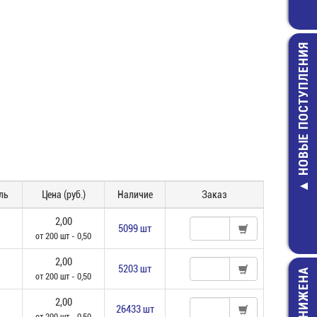
НОВЫЕ ПОСТУПЛЕНИЯ
Разъем ID
отв.часть 2х 5 
плату прямой
ль
Цена (руб.)
Наличие
Заказ
(BH-10R)
11,00 руб
2,00
5099 шт
от 200 шт - 0,50
2,00
5203 шт
ЦЕНА СНИЖЕНА
от 200 шт - 0,50
2,00
26433 шт