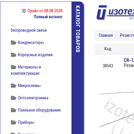
Коммутация
КАТАЛОГ ТОВАРОВ
Прайс
от 08.08.2026
отечественная
Полный каталог
Компоненты
беспроводной связи
Главная
Резист
Конденсаторы
Код
Корпусные изделия
CR-1
Рези
38543
Материалы и
комплектующие
Микросхемы
Оптоэлектроника
Паяльное оборудование
Приборы