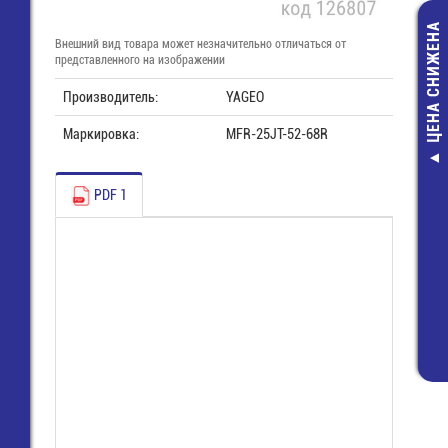
ЦЕНА СНИЖЕНА
Внешний вид товара может незначительно отличаться от
представленного на изображении
Производитель:
YAGEO
Маркировка:
MFR-25JT-52-68R
ARJ-GT903
Драйвер 220V
PDF 1
350мА; 32Вт; 
IP20
1 221,00 ру
750,00 руб