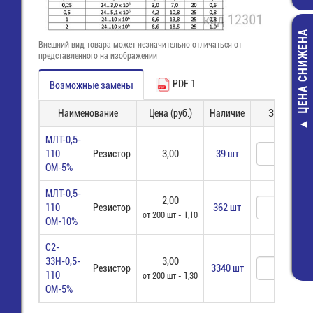
ЦЕНА СНИЖЕНА
Внешний вид товара может незначительно отличаться от
представленного на изображении
PDF 1
Возможные замены
Наименование
Цена (руб.)
Наличие
Заказ
8513 S / 5 
МЛТ-0,5-
(25.646.0553.0)
110
Резистор
3,00
39 шт
Wiecon
ОМ-5%
53,00 руб
МЛТ-0,5-
24,00 руб
2,00
110
Резистор
362 шт
от 200 шт - 1,10
ОМ-10%
С2-
33Н-0,5-
3,00
Резистор
3340 шт
110
от 200 шт - 1,30
ОМ-5%