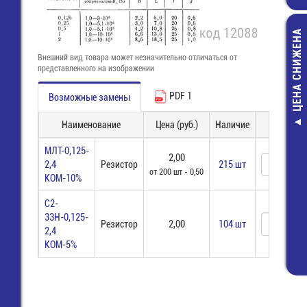
ЦЕНА СНИЖЕНА
Внешний вид товара может незначительно отличаться от
представленного на изображении
PDF 1
Возможные замены
Наименование
Цена (руб.)
Наличие
Заказ
8292 / 2 O
(25.193.0253
МЛТ-0,125-
2,00
Клемма Wie
2,4
Резистор
215 шт
23,00 руб
от 200 шт - 0,50
КОМ-10%
10,00 руб
С2-
33Н-0,125-
Резистор
2,00
104 шт
2,4
КОМ-5%