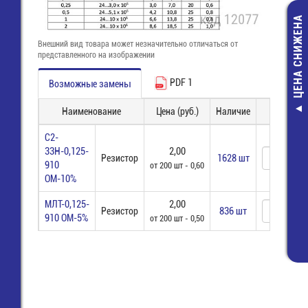
ЦЕНА СНИЖЕНА
Внешний вид товара может незначительно отличаться от
представленного на изображении
PDF 1
Возможные замены
Наименование
Цена (руб.)
Наличие
Заказ
Считыватель 
карт закрытог
С2-
8 конт. (IC Card
33Н-0,125-
2,00
Резистор
1628 шт
4B-216)
910
от 200 шт - 0,60
91,00 руб
ОМ-10%
47,00 руб
МЛТ-0,125-
2,00
Резистор
836 шт
910 ОМ-5%
от 200 шт - 0,50