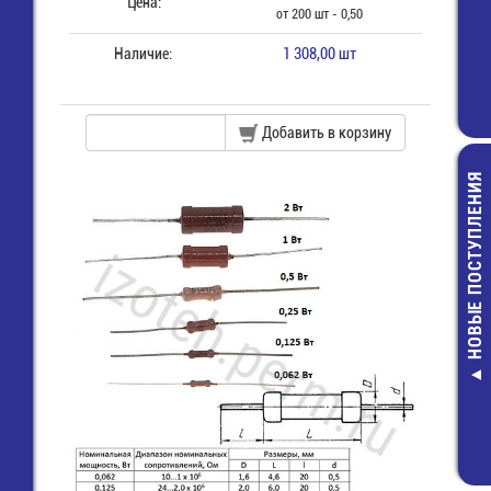
Цена:
от 200 шт - 0,50
Наличие:
1 308,00 шт
Добавить в корзину
НОВЫЕ ПОСТУПЛЕНИЯ
RNBL-2-4 Клем
"О" 4,3 мм, пров
2,5 мм2
3,00 руб.