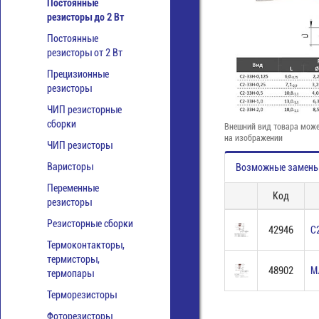
Постоянные
резисторы до 2 Вт
Постоянные
резисторы от 2 Вт
Прецизионные
резисторы
ЧИП резисторные
сборки
Внешний вид товара може
на изображении
ЧИП резисторы
Варисторы
Возможные замен
Переменные
Код
резисторы
Резисторные сборки
42946
С
Термоконтакторы,
термисторы,
48902
М
термопары
Терморезисторы
Фоторезисторы