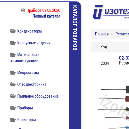
отечественная
КАТАЛОГ ТОВАРОВ
Прайс
от 09.08.2026
Компоненты
Полный каталог
беспроводной связи
Конденсаторы
Главная
Резист
Корпусные изделия
Код
Материалы и
С2-3
комплектующие
Рези
12034
Микросхемы
Оптоэлектроника
Паяльное оборудование
Приборы
Резисторы