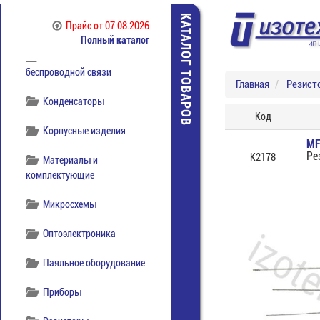
Коммутация
КАТАЛОГ ТОВАРОВ
Прайс
от 07.08.2026
отечественная
Полный каталог
Компоненты
беспроводной связи
Главная
Резист
Конденсаторы
Код
Корпусные изделия
MF
Ре
К2178
Материалы и
комплектующие
Микросхемы
Оптоэлектроника
Паяльное оборудование
Приборы