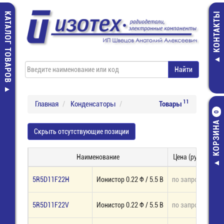
КАТАЛОГ ТОВАРОВ
КОНТАКТЫ
11
Главная
Конденсаторы
Товары
0
КОРЗИНА
Скрыть отсутствующие позиции
Наименование
Цена (руб.)
На
5R5D11F22H
Ионистор 0.22 Ф / 5.5 В
по запросу
под
5R5D11F22V
Ионистор 0.22 Ф / 5.5 В
по запросу
под