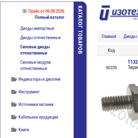
Диоды
КАТАЛОГ ТОВАРОВ
Прайс
от 06.08.2026
Стабилитроны
Полный каталог
импортные
Диоды импортные
Главная
Диоды
Диоды отечественные
Силовые диоды
Код
отечественные
Т132
Силовые модули
Тири
90339
отечественные
Индикаторы и дисплеи
Инструмент
Источники питания
Кабельная продукция
Книги