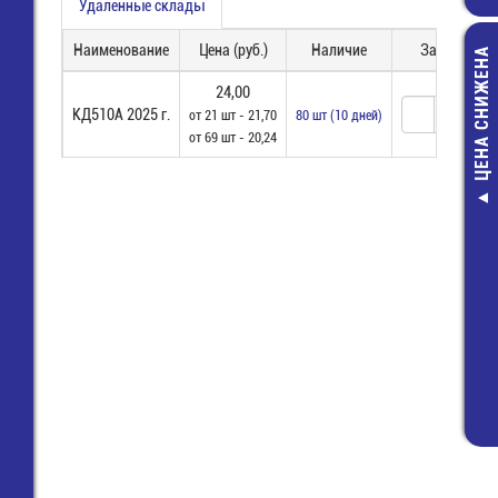
Удаленные склады
Наименование
Цена (руб.)
Наличие
Заказ
ЦЕНА СНИЖЕНА
24,00
КД510А 2025 г.
от 21 шт - 21,70
80 шт (10 дней)
от 69 шт - 20,24
Акустический:
2х1.15мм.кв П
Кабель плос
46,00 руб
36,00 руб