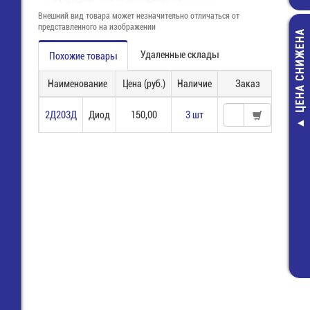
Внешний вид товара может незначительно отличаться от
представленного на изображении
ЦЕНА СНИЖЕНА
Удаленные склады
Похожие товары
Наименование
Цена (руб.)
Наличие
Заказ
2Д203Д
Диод
150,00
3 шт
Разъем питан
конт. (п) шаг 2
плату пр.угол
15R)
12,00 руб
9,00 руб.