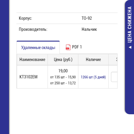
ЦЕНА СНИЖЕНА
Корпус:
TO-92
Производитель:
Нальчик
PDF 1
Удаленные склады
лента 3528
розовый (12В, 
Наименование
Цена (руб.)
Наличие
Заказ
м) (RT-500
Светодиодная 
19,00
750,00 руб
КТ3102ЕМ
от 135 шт - 15,90
1266 шт (5 дней)
от 250 шт - 13,72
536,00 руб