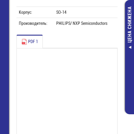
ЦЕНА СНИЖЕНА
Корпус:
SO-14
Производитель:
PHILIPS/ NXP Semiconductors
PDF 1
(
си
Св