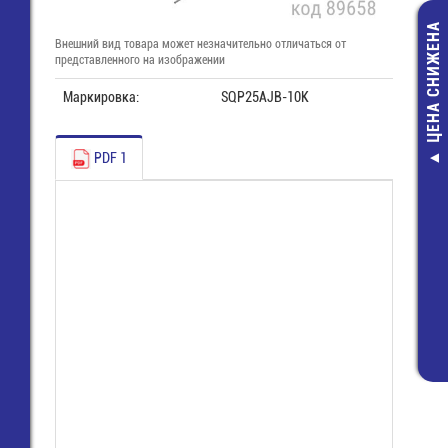
ЦЕНА СНИЖЕНА
Внешний вид товара может незначительно отличаться от
представленного на изображении
Маркировка:
SQP25AJB-10K
PDF 1
DIN 41612 30 p
конт. 4,0 мм 3
(104-80062), ша
мм
34,00 руб
10,00 руб