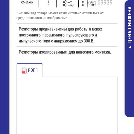
ЦЕНА СНИЖЕНА
Внешний вид товара может незначительно отличаться от
представленного на изображении
Резисторы предназначены для работы в цепях
постоянного, переменного, пульсирующего и
импульсного тока с напряжением до 300 В.
Разъем на 
Резисторы изолированные, для навесного монтажа.
кабель (54132
шаг 0,5 мм,
контактов (
PDF 1
NL2432HC22-2
NL2432HC22-
164,00 руб
111,00 руб