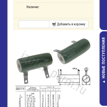
Наличие:
Добавить в корзину
НОВЫЕ ПОСТУПЛЕНИЯ
Штыревой сое
однор. 1х16 (P
5,00 руб.