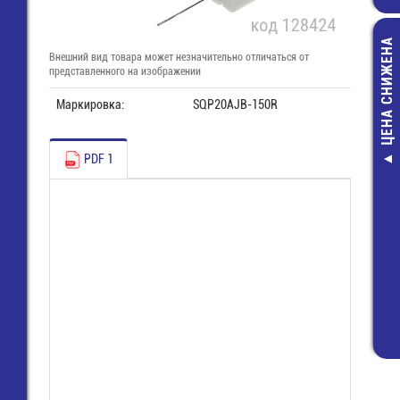
ЦЕНА СНИЖЕНА
Внешний вид товара может незначительно отличаться от
представленного на изображении
Маркировка:
SQP20AJB-150R
PDF 1
НМИ-01 Н
диэлектрическ
удаления обо
кабелей
1 250,00 ру
924,00 руб