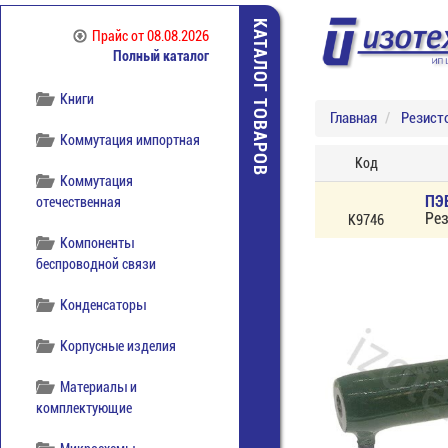
Источники питания
КАТАЛОГ ТОВАРОВ
Прайс
от 08.08.2026
Полный каталог
Кабельная продукция
Книги
Главная
Резист
Коммутация импортная
Код
Коммутация
ПЭ
отечественная
Ре
К9746
Компоненты
беспроводной связи
Конденсаторы
Корпусные изделия
Материалы и
комплектующие