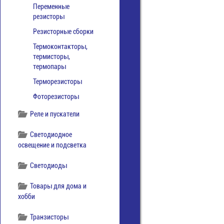
Переменные
резисторы
Резисторные сборки
Термоконтакторы,
термисторы,
термопары
Терморезисторы
Фоторезисторы
Реле и пускатели
Светодиодное
освещение и подсветка
Светодиоды
Товары для дома и
хобби
Транзисторы