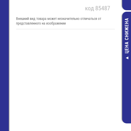
Внешний вид товара может незначительно отличаться от
ЦЕНА СНИЖЕНА
представленного на изображении
Шнур "DeLink" 3
SCART, "Gre
пластик, 3.
(S3R030P
320,80 руб
160,00 руб