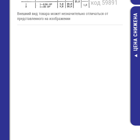
Внешний вид товара может незначительно отличаться от
ЦЕНА СНИЖЕНА
представленного на изображении
Гнездо 4 pin на
(Power-DIN) (P
25,00 руб
12,00 руб