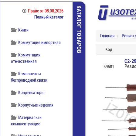
Источники питания
КАТАЛОГ ТОВАРОВ
Прайс
от 08.08.2026
Полный каталог
Кабельная продукция
Книги
Главная
Резист
Коммутация импортная
Код
Коммутация
С2-29
отечественная
Рези
59681
Компоненты
беспроводной связи
Конденсаторы
Корпусные изделия
Материалы и
комплектующие