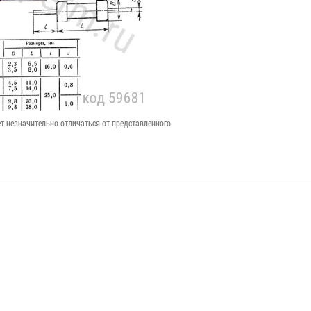
т незначительно отличаться от представленного