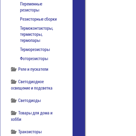
Переменные
резисторы
Резисторные сборки
Термоконтакторы,
термисторы,
термопары
Терморезисторы
Фоторезисторы
Реле и пускатели
Светодиодное
освещение и подсветка
Светодиоды
Товары для дома и
хобби
Транзисторы