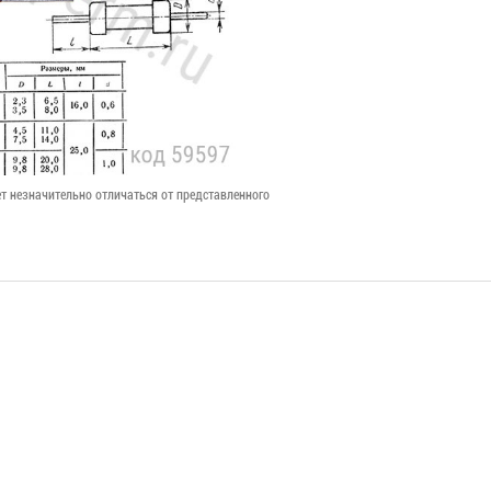
т незначительно отличаться от представленного