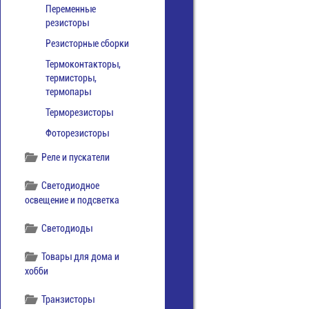
Переменные
резисторы
Резисторные сборки
Термоконтакторы,
термисторы,
термопары
Терморезисторы
Фоторезисторы
Реле и пускатели
Светодиодное
освещение и подсветка
Светодиоды
Товары для дома и
хобби
Транзисторы