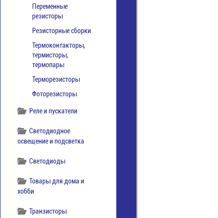
Переменные
резисторы
Резисторные сборки
Термоконтакторы,
термисторы,
термопары
Терморезисторы
Фоторезисторы
Реле и пускатели
Светодиодное
освещение и подсветка
Светодиоды
Товары для дома и
хобби
Транзисторы