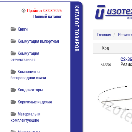
Источники питания
КАТАЛОГ ТОВАРОВ
Прайс
от 08.08.2026
Полный каталог
Кабельная продукция
Книги
Главная
Резист
Коммутация импортная
Код
Коммутация
С2-36
отечественная
Резис
54334
Компоненты
беспроводной связи
Конденсаторы
Корпусные изделия
Материалы и
комплектующие