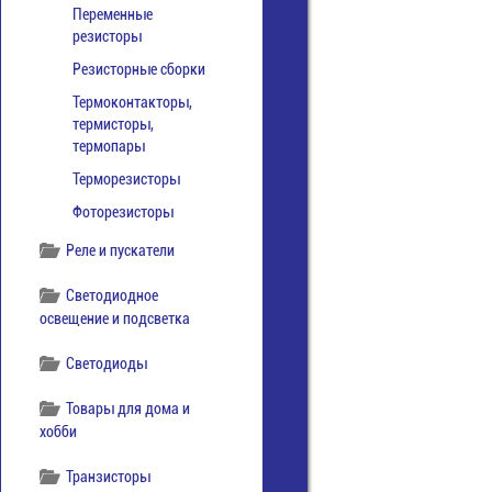
Переменные
резисторы
Резисторные сборки
Термоконтакторы,
термисторы,
термопары
Терморезисторы
Фоторезисторы
Реле и пускатели
Светодиодное
освещение и подсветка
Светодиоды
Товары для дома и
хобби
Транзисторы