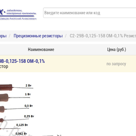
оры
Прецизионные резисторы
С2-29В-0,125-158 ОМ-0,1% Резис
Наименование
Цена (руб.)
9В-0,125-158 ОМ-0,1%
по запросу
стор