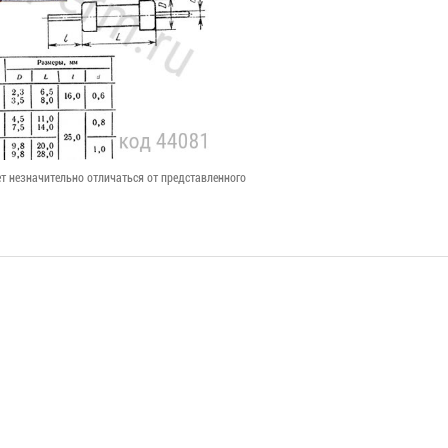
т незначительно отличаться от представленного