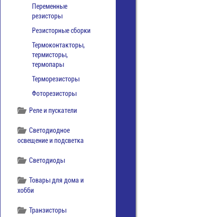
Переменные
резисторы
Резисторные сборки
Термоконтакторы,
термисторы,
термопары
Терморезисторы
Фоторезисторы
Реле и пускатели
Светодиодное
освещение и подсветка
Светодиоды
Товары для дома и
хобби
Транзисторы