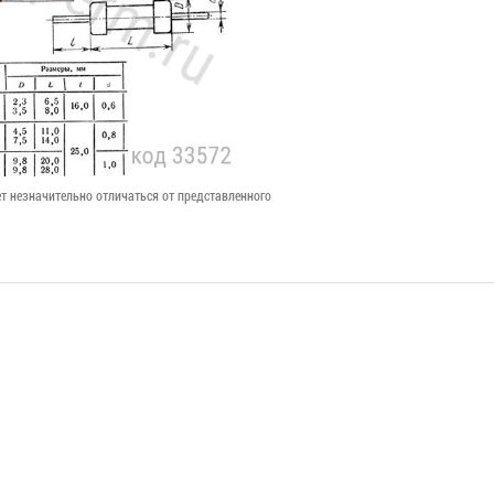
т незначительно отличаться от представленного