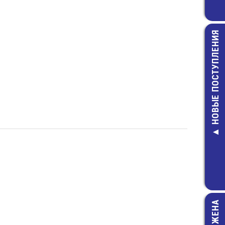
НОВЫЕ ПОСТУПЛЕНИЯ
BYV26E Ди
выпрямител
сверхбыст
22,00 руб