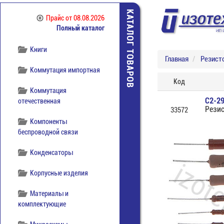
Источники питания
КАТАЛОГ ТОВАРОВ
Прайс
от 08.08.2026
Полный каталог
Кабельная продукция
Книги
Главная
Резист
Коммутация импортная
Код
Коммутация
С2-29
отечественная
Рези
33572
Компоненты
беспроводной связи
Конденсаторы
Корпусные изделия
Материалы и
комплектующие