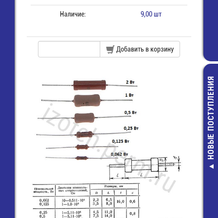
Наличие:
9,00 шт
Добавить в корзину
НОВЫЕ ПОСТУПЛЕНИЯ
Кварц-24000 К
7T(TSX-3225) 
8pF
36,00 руб