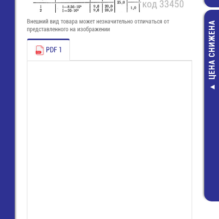
Внешний вид товара может незначительно отличаться от
ЦЕНА СНИЖЕНА
представленного на изображении
PDF 1
8113 S / 6 G OB
(99.206.9996.0)
Wiecon
60,00 руб
24,00 руб