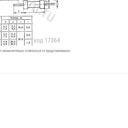
т незначительно отличаться от представленного