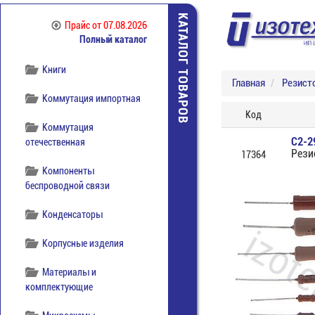
Источники питания
КАТАЛОГ ТОВАРОВ
Прайс
от 07.08.2026
Полный каталог
Кабельная продукция
Книги
Главная
Резист
Коммутация импортная
Код
Коммутация
С2-2
отечественная
Рези
17364
Компоненты
беспроводной связи
Конденсаторы
Корпусные изделия
Материалы и
комплектующие