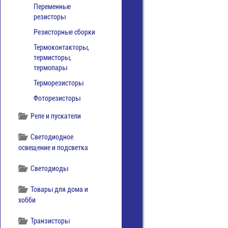
Переменные
резисторы
Резисторные сборки
Термоконтакторы,
термисторы,
термопары
Терморезисторы
Фоторезисторы
Реле и пускатели
Светодиодное
освещение и подсветка
Светодиоды
Товары для дома и
хобби
Транзисторы