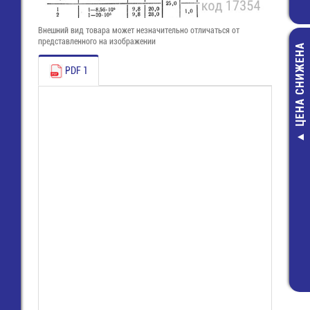
Внешний вид товара может незначительно отличаться от
представленного на изображении
ЦЕНА СНИЖЕНА
PDF 1
KD2-24BYN (P
БФЧЖ) Кнопка
светодиода 
фиксации, жё
59,40 руб
21,00 руб