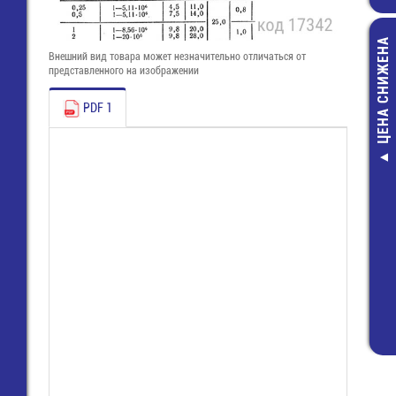
ЦЕНА СНИЖЕНА
Внешний вид товара может незначительно отличаться от
представленного на изображении
PDF 1
Разъем для L
(MCLG-600x0
60,00 руб
28,00 руб