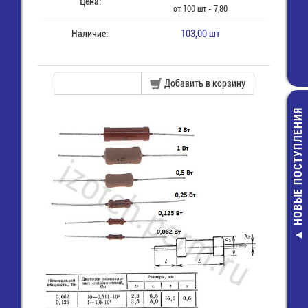
Цена:
от 100 шт - 7,80
Наличие:
103,00 шт
Добавить в корзину
НОВЫЕ ПОСТУПЛЕНИЯ
Разъем 2х 8 (м
пайки на пл
прямой угол 
16R)
20,00 руб