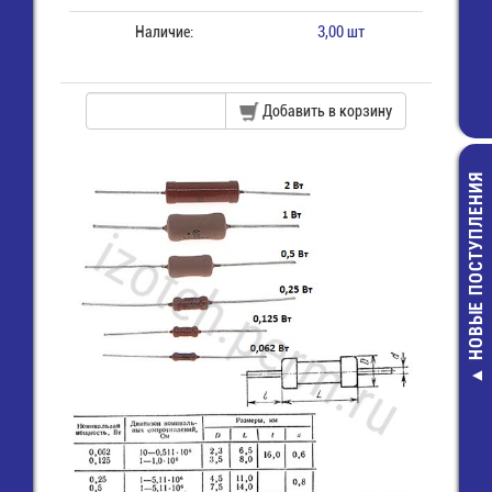
Наличие:
3,00 шт
Добавить в корзину
НОВЫЕ ПОСТУПЛЕНИЯ
TRI-2-5 (RV2
(RVL2-5) Клем
"О" 5,3 мм, пров
2,5 мм2, изол.,
8,00 руб.