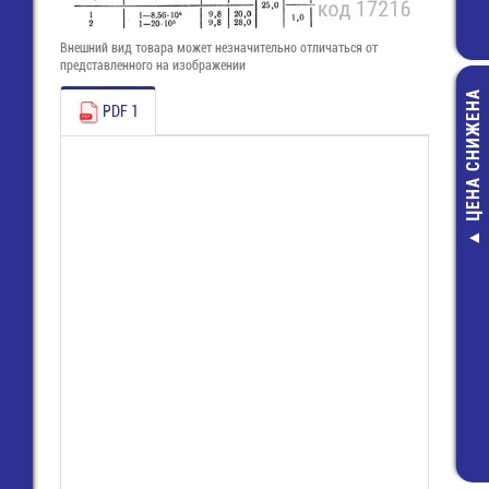
Внешний вид товара может незначительно отличаться от
представленного на изображении
ЦЕНА СНИЖЕНА
PDF 1
Датчик:ВПБ-1
108110-УХЛ-4
выключате
путевой беск
350,00 руб
132,00 руб