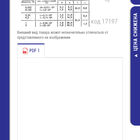
ЦЕНА СНИЖЕНА
Внешний вид товара может незначительно отличаться от
представленного на изображении
PDF 1
Кассета для Ч
54,00 руб
24,00 руб