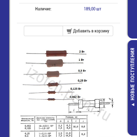
Наличие:
189,00 шт
Добавить в корзину
НОВЫЕ ПОСТУПЛЕНИЯ
SMA гнезд
обжимной под 
(SMA-C58J) (
7809A) (GSA-1
73,00 руб