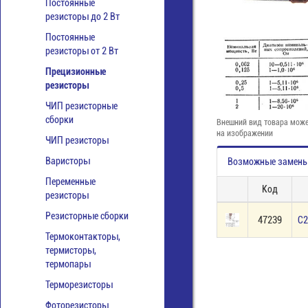
Постоянные
резисторы до 2 Вт
Постоянные
резисторы от 2 Вт
Прецизионные
резисторы
ЧИП резисторные
сборки
Внешний вид товара може
на изображении
ЧИП резисторы
Варисторы
Возможные замен
Переменные
Код
резисторы
Резисторные сборки
47239
С2
Термоконтакторы,
термисторы,
термопары
Терморезисторы
Фоторезисторы