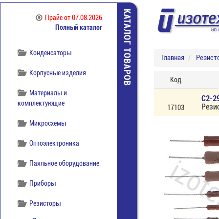
отечественная
КАТАЛОГ ТОВАРОВ
Прайс
от 07.08.2026
Компоненты
Полный каталог
беспроводной связи
Конденсаторы
Главная
Резист
Корпусные изделия
Код
Материалы и
С2-2
комплектующие
Рези
17103
Микросхемы
Оптоэлектроника
Паяльное оборудование
Приборы
Резисторы