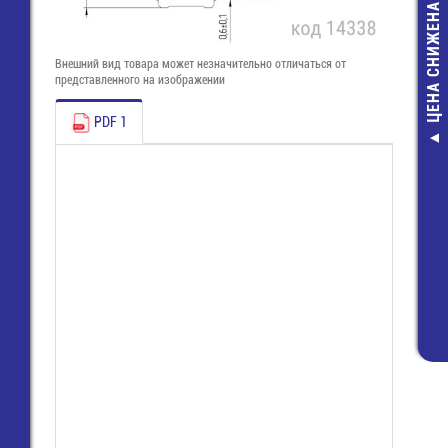
ЦЕНА СНИЖЕНА
Внешний вид товара может незначительно отличаться от
представленного на изображении
PDF 1
Контроллер-
12/36В, 240/
(VT-A1-RGB
2 500,00 ру
1 518,00 ру