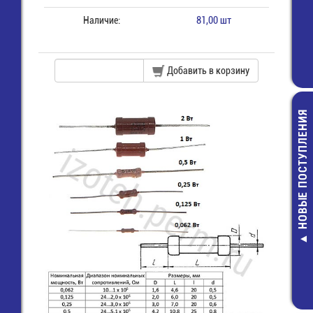
Наличие:
81,00 шт
Добавить в корзину
НОВЫЕ ПОСТУПЛЕНИЯ
SMA гнездо
236-100 Торцевая
Разъем ID
обжимной под RG-58
крышка
отв.часть с за
(SMA-C58J) (SMA-
17,00 руб.
2х 8 (п) на п
7809A) (GSA-1106A)
(SCM-16)
73,00 руб.
27,00 руб