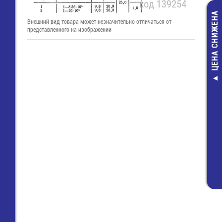
ЦЕНА СНИЖЕНА
Внешний вид товара может незначительно отличаться от
представленного на изображении
HT-2081 Инстр
для затягив
стяжек с обр
850,00 руб
600,00 руб