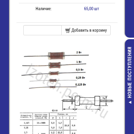
Наличие:
65,00 шт
Добавить в корзину
НОВЫЕ ПОСТУПЛЕНИЯ
RT0805BRB07
0805-10
КОМ-0,1%-1
ЧИП резист
12,00 руб