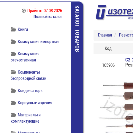
Источники питания
КАТАЛОГ ТОВАРОВ
Прайс
от 07.08.2026
Полный каталог
Кабельная продукция
Книги
Главная
Резист
Коммутация импортная
Код
Коммутация
С2-
отечественная
Рез
105906
Компоненты
беспроводной связи
Конденсаторы
Корпусные изделия
Материалы и
комплектующие