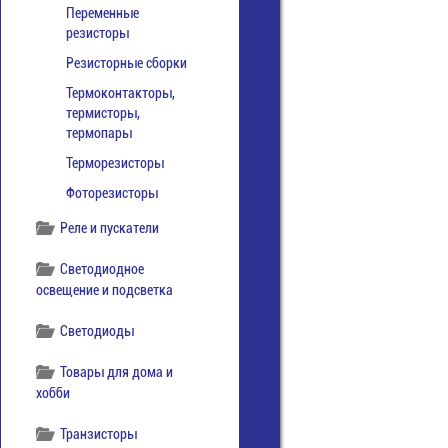
Переменные
резисторы
Резисторные сборки
Термоконтакторы,
термисторы,
термопары
Терморезисторы
Фоторезисторы
Реле и пускатели
Светодиодное
освещение и подсветка
Светодиоды
Товары для дома и
хобби
Транзисторы