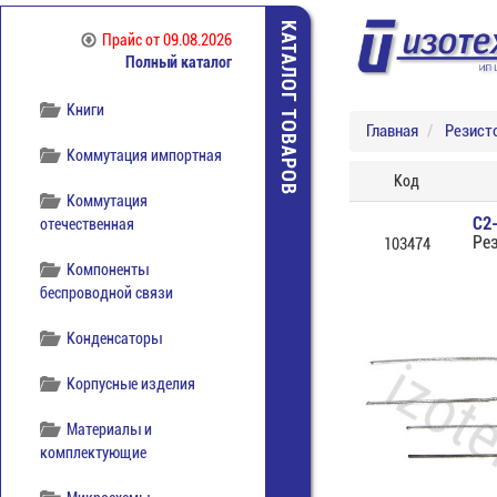
Источники питания
КАТАЛОГ ТОВАРОВ
Прайс
от 09.08.2026
Полный каталог
Кабельная продукция
Книги
Главная
Резист
Коммутация импортная
Код
Коммутация
С2
отечественная
Ре
103474
Компоненты
беспроводной связи
Конденсаторы
Корпусные изделия
Материалы и
комплектующие