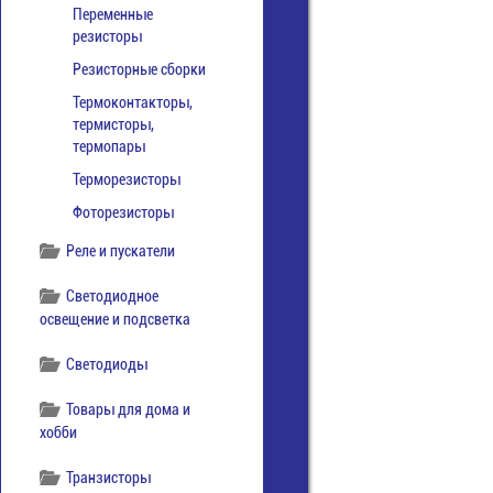
Переменные
резисторы
Резисторные сборки
Термоконтакторы,
термисторы,
термопары
Терморезисторы
Фоторезисторы
Реле и пускатели
Светодиодное
освещение и подсветка
Светодиоды
Товары для дома и
хобби
Транзисторы