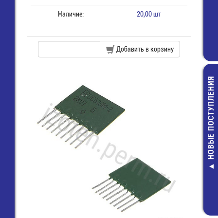
Наличие:
20,00 шт
Добавить в корзину
НОВЫЕ ПОСТУПЛЕНИЯ
PBS11B Кно
круглая 250В/
фикс.НР, жё
27,00 руб