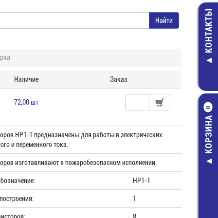
КОНТАКТЫ
рка
Наличие
Заказ
72,00 шт
0
КОРЗИНА
оров НР1-1 предназначены для работы в электрических
ого и переменного тока.
оров изготавливают в пожаробезопасном исполнении.
бозначение:
НР1-1
построения:
1
зисторов:
8