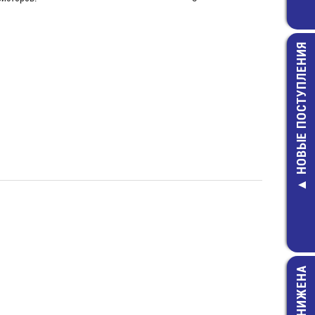
НОВЫЕ ПОСТУПЛЕНИЯ
S1014, имп.а
ВПБ6-11_3,
Предохранит
(5х20) стек
7,00 руб.
ЦЕНА СНИЖЕНА