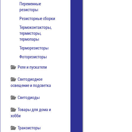
Переменные
резисторы
Резисторные сборки
Термоконтакторы,
термисторы,
термопары
Терморезисторы
Фоторезисторы
Реле и пускатели
Светодиодное
освещение и подсветка
Светодиоды
Товары для дома и
хобби
Транзисторы