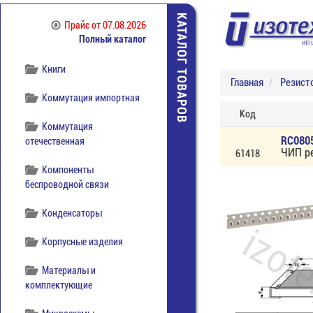
Источники питания
КАТАЛОГ ТОВАРОВ
Прайс
от 07.08.2026
Полный каталог
Кабельная продукция
Книги
Главная
Резист
Коммутация импортная
Код
Коммутация
RC080
отечественная
ЧИП р
61418
Компоненты
беспроводной связи
Конденсаторы
Корпусные изделия
Материалы и
комплектующие