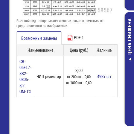
ЦЕНА СНИЖЕНА
Внешний вид товара может незначительно отличаться от
представленного на изображении
PDF 1
Возможные замены
Наименование
Цена (руб.)
Наличие
Заказ
CR-
Канифоль сос
05FL7-
ВС ("А") (0,5кг)
3,00
8R2-
срок годно
ЧИП резистор
4937 шт
от 200 шт - 0,80
0805-
663,60 руб
от 1000 шт - 0,60
8,2
398,00 руб
ОМ-1%