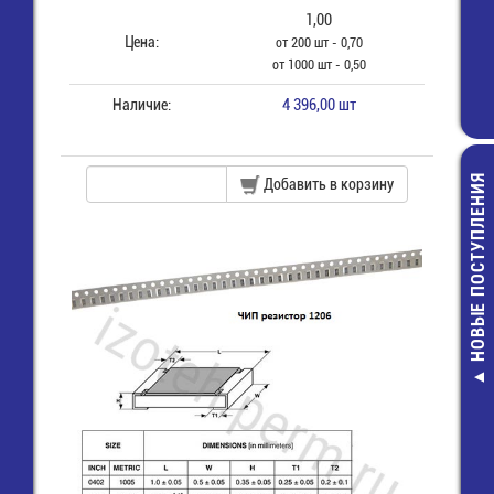
1,00
Цена:
от 200 шт - 0,70
от 1000 шт - 0,50
Наличие:
4 396,00 шт
НОВЫЕ ПОСТУПЛЕНИЯ
Добавить в корзину
ER34615H/P Эл
питания бат
цилиндричес
LiSOCl2 D 3,6V 
Pin axial
860,00 руб