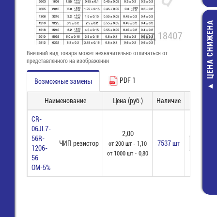
ЦЕНА СНИЖЕНА
Внешний вид товара может незначительно отличаться от
представленного на изображении
PDF 1
Возможные замены
(0,80м) 5050
Наименование
Цена (руб.)
Наличие
Заказ
зеленый (12В, 
м) Светодио
CR-
лента
06JL7-
290,00 руб
2,00
56R-
ЧИП резистор
7537 шт
от 200 шт - 1,10
231,00 руб
1206-
от 1000 шт - 0,80
56
ОМ-5%