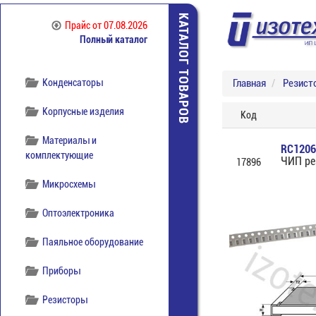
отечественная
КАТАЛОГ ТОВАРОВ
Прайс
от 07.08.2026
Компоненты
Полный каталог
беспроводной связи
Конденсаторы
Главная
Резист
Корпусные изделия
Код
Материалы и
RC1206
комплектующие
ЧИП ре
17896
Микросхемы
Оптоэлектроника
Паяльное оборудование
Приборы
Резисторы