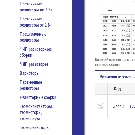
Постоянные
резисторы до 2 Вт
Постоянные
резисторы от 2 Вт
Прецизионные
резисторы
ЧИП резисторные
сборки
Внешний вид товара може
ЧИП резисторы
на изображении
Варисторы
Возможные замен
Переменные
резисторы
Код
Резисторные сборки
Термоконтакторы,
137743
12
термисторы,
термопары
Терморезисторы