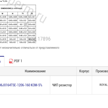
т незначительно отличаться от представленного
PDF 1
ы
Наименование
Корпус
Произво
06J0164T5E-1206-160 КОМ-5%
ЧИП резистор
ROYAL