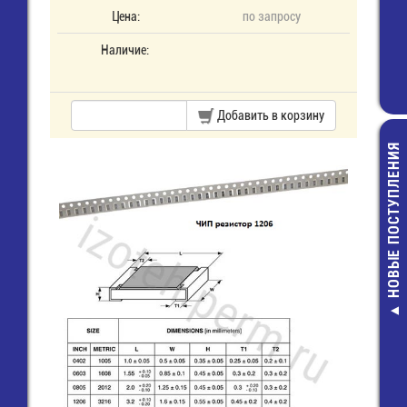
Цена:
по запросу
Наличие:
Добавить в корзину
НОВЫЕ ПОСТУПЛЕНИЯ
PBS28B Кно
круглая 250
d=22, без фикс
металл.
140,00 руб