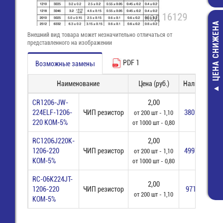
ЦЕНА СНИЖЕНА
Внешний вид товара может незначительно отличаться от
представленного на изображении
PDF 1
Возможные замены
Наименование
Цена (руб.)
Наличие
Соедините
CR1206-JW-
2,00
32х11мм ти
224ELF-1206-
ЧИП резистор
3802 шт
от 200 шт - 1,10
(коричневый) (
220 КОМ-5%
от 1000 шт - 0,80
23,80 руб
9,00 руб.
RC1206J220K-
2,00
1206-220
ЧИП резистор
4997 шт
от 200 шт - 1,10
КОМ-5%
от 1000 шт - 0,80
RC-06K224JT-
2,00
1206-220
ЧИП резистор
971 шт
от 200 шт - 1,10
КОМ-5%