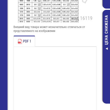
ЦЕНА СНИЖЕНА
Внешний вид товара может незначительно отличаться от
представленного на изображении
PDF 1
Разъем питан
конт. (п) шаг 2
плату (MW-1
4,00 руб.
2,00 руб.