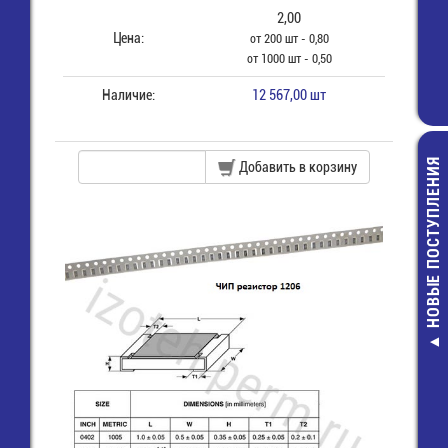
2,00
Цена:
от 200 шт - 0,80
от 1000 шт - 0,50
Наличие:
12 567,00 шт
НОВЫЕ ПОСТУПЛЕНИЯ
Добавить в корзину
FRC-10 (RC-
Шлейф 1
проводников, 
45,00 руб